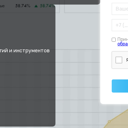
При
обра
гий и инструментов