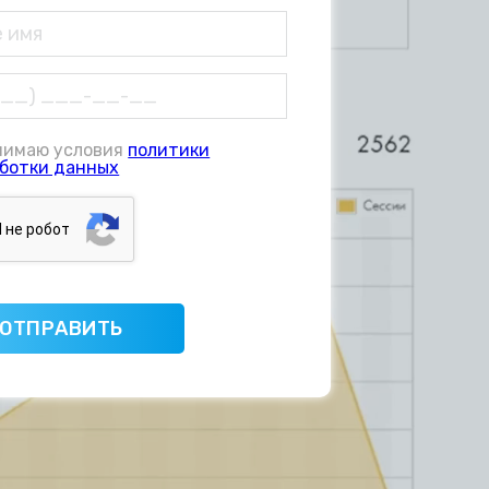
нимаю условия
политики
ботки данных
Я нe poбoт